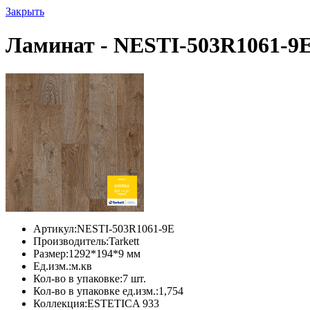
Закрыть
Ламинат - NESTI-503R1061-9
Артикул:
NESTI-503R1061-9E
Производитель:
Tarkett
Размер:
1292*194*9 мм
Ед.изм.:
м.кв
Кол-во в упаковке:
7 шт.
Кол-во в упаковке ед.изм.:
1,754
Коллекция:
ESTETICA 933