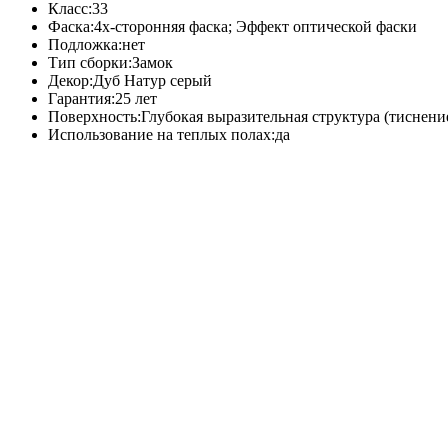
Класс:
33
Фаска:
4х-сторонняя фаска; Эффект оптической фаски
Подложка:
нет
Тип сборки:
Замок
Декор:
Дуб Натур серый
Гарантия:
25 лет
Поверхность:
Глубокая выразительная структура (тиснение
Использование на теплых полах:
да