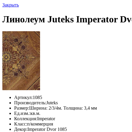
Закрыть
Линолеум Juteks Imperator Dv
Артикул:
1085
Производитель:
Juteks
Размер:
Ширина: 2/3/4м. Толщина: 3,4 мм
Ед.изм.:
кв.м.
Коллекция:
Imperator
Класс:
п/коммерция
Декор:
Imperator Dvor 1085